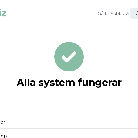
Gå till
Vobbiz
Få
Alla system fungerar
ter
app