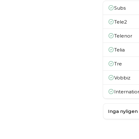
Subs
Tele2
Telenor
Telia
Tre
Vobbiz
Internati
Inga nyligen 