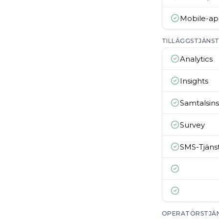
Mobile-a
TILLÄGGSTJÄNS
Analytics
Insights
Samtalsin
Survey
SMS-Tjäns
OPERATÖRSTJÄ