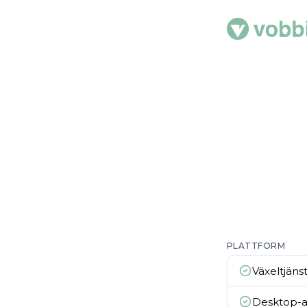
PLATTFORM
Växeltjäns
Desktop-